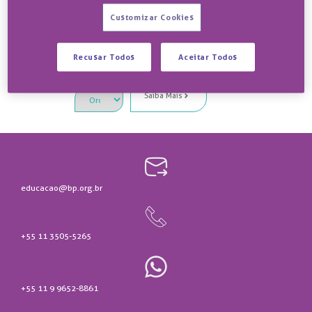
Trabalho
Customizar Cookies
A Pós-graduação
em Medicina do
Trabalho forma
médicos para
prevenir riscos,
Recusar Todos
Aceitar Todos
gerir saúde
ocupacional e
liderar com
estratégia.
Saiba Mais
educacao@bp.org.br
+55 11 3505-5265
+55 11 9 9652-8861