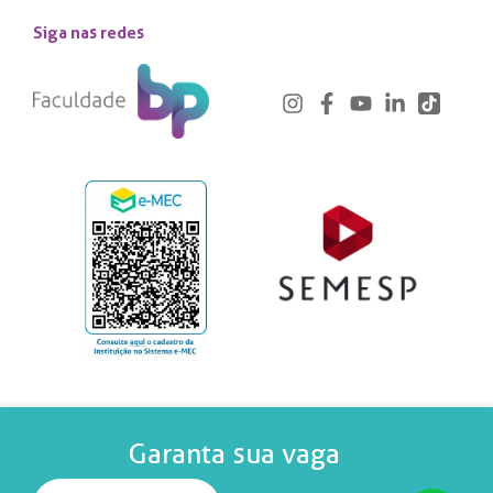
Siga nas redes
Garanta sua vaga
© 2024 - Real e Benemérita Associação Portuguesa de Beneficência -
Todos os direitos reservados