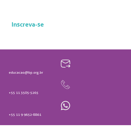
200
R$
no cartão
à vista R$1200,00
Inscreva-se
educacao@bp.org.br
+55 11 3505-5265
+55 11 9 9652-8861