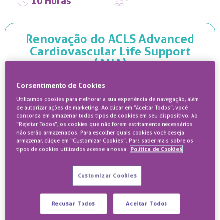
10 Horas
Renovação do ACLS Advanced
Cardiovascular Life Support
(AHA)
O curso de recertificação ACLS foi idealizado para
desenvolver habilidades necessárias para salvar
Consentimento de Cookies
uma vida e torná-lo membro ou líder de uma
Utilizamos cookies para melhorar a sua experiência de navegação, além
equipe especializada, tanto dentro quanto fora do
de autorizar ações de marketing. Ao clicar em “Aceitar Todos”, você
hospital, portanto ao completar o curso você
concorda em armazenar todos tipos de cookies em seu dispositivo. Ao
deverá ter conhecimento cognitivo, afetivo e
“Rejeitar Todos”, os cookies que não forem estritamente necessários
psicomotor para avaliar e conduzir uma situação
não serão armazenados. Para escolher quais cookies você deseja
de RCP.
armazenar, clique em “Customizar Cookies”. Para saber mais sobre os
tipos de cookies utilizados acesse a nossa
Política de Cookies
Inscreva-se
Customizar Cookies
Para quem é este curso?
Recusar Todos
Aceitar Todos
Enfermeiros e Médicos formados com habilitação