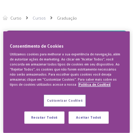
Curso
Cursos
Graduação
Gestão Hospitalar na BP
Consentimento de Cookies
O curso de Gestão Hospitalar forma profissionais
preparados para atuar na gestão estratégica de
Utilizamos cookies para melhorar a sua experiência de navegação, além
hospitais, clínicas e serviços de saúde, unindo
de autorizar ações de marketing. Ao clicar em “Aceitar Todos”, você
visão administrativa, liderança e excelência
concorda em armazenar todos tipos de cookies em seu dispositivo. Ao
operacional.
“Rejeitar Todos”, os cookies que não forem estritamente necessários
Transforme-se em um líder na área da saúde em apenas
não serão armazenados. Para escolher quais cookies você deseja
armazenar, clique em “Customizar Cookies”. Para saber mais sobre os
três anos! Com o curso de Gestão Hospitalar, você
tipos de cookies utilizados acesse a nossa
Política de Cookies
estará preparado para otimizar recursos, gerenciar
equipes e impulsionar a eficiência em hospitais, clínicas
Customizar Cookies
e laboratórios. Invista em uma carreira essencial e de
rápido crescimento e seja o profissional que o mercado
procura!
Recusar Todos
Aceitar Todos