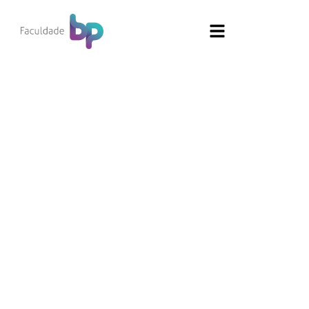
Gestão Hospitalar
Aqui você aprende com quem faz saúde de
verdade!
Modalidade:
Híbrido
Período:
Noturno