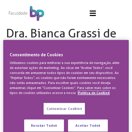
Dra. Bianca Grassi de
Miranda Souza
Consentimento de Cookies
Utilizamos cookies para melhorar a sua experiência de navegação, além
de autorizar ações de marketing. Ao clicar em “Aceitar Todos”, você
concorda em armazenar todos tipos de cookies em seu dispositivo. Ao
Sobre
Ajuda
“Rejeitar Todos”, os cookies que não forem estritamente necessários
não serão armazenados. Para escolher quais cookies você deseja
armazenar, clique em “Customizar Cookies”. Para saber mais sobre os
Quem somos
Fale Conosco
tipos de cookies utilizados acesse a nossa
Política de Cookies
Centros de Treinamento
Ouvidoria
Biblioteca
Trabalhe Conosco
Customizar Cookies
CPA
Política de Privacidade
Hub de Conteúdo
Recusar Todos
Aceitar Todos
Manual do Aluno