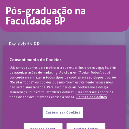
Pós-graduação na
Faculdade BP
Faculdade BP
Carreiras que transformam vidas,
Consentimento de Cookies
aprendizados e oportunidades.
Utilizamos cookies para melhorar a sua experiência de navegação, além
de autorizar ações de marketing. Ao clicar em “Aceitar Todos”, você
concorda em armazenar todos tipos de cookies em seu dispositivo. Ao
Preencha o formulário e
“Rejeitar Todos”, os cookies que não forem estritamente necessários
não serão armazenados. Para escolher quais cookies você deseja
receba o contato do nosso
armazenar, clique em “Customizar Cookies”. Para saber mais sobre os
time!
tipos de cookies utilizados acesse a nossa
Política de Cookies
Customizar Cookies
A Faculdade da BP - A Beneficência
Portuguesa de São Paulo
Recusar Todos
Aceitar Todos